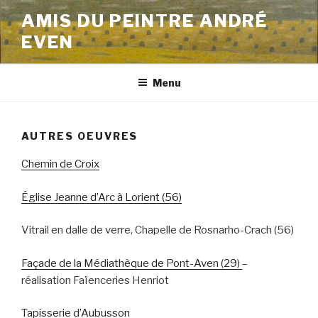
Aller
AMIS DU PEINTRE ANDRÉ
au
EVEN
contenu
principal
Menu
AUTRES OEUVRES
Chemin de Croix
Église Jeanne d’Arc à Lor
i
ent (56)
Vitrail en dalle de verre, Chapelle de Rosnarho-Crach (56)
Façade de la Médiathèque de Pont-Aven (29)
–
réalisation Faïenceries Henriot
Tapisserie d’Aubusson