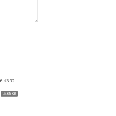
6 43 92
n
15.85 KB